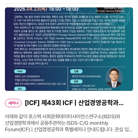
- 연구팀 통합 네트워킹 - 연구성과 포스터 발표 4. 행사 및 포스터
발표 문의 : 산업데이터 및 프로세스 사이언스 인재양성 및 연구팀
(T. 054-279-9152 / E. gyuri428@postech.ac.kr)
[ICF] 제43회 ICF | 산업경영공학과
세미나
특별세미나 개최 안내 ‘경계를 넘는 혁신:
아래와 같이 포스텍 사회문화데이터사이언스연구소(ISDS)와
산업경영학과에서 공동주관하는 ISDS-C/G monthly
과학자에서 글로벌 경영자로의 성장 여정’
Forum(ICF) | 산업경영공학과 특별세미나 안내드립니다. 관심 있는
분들의 많은 참여 바랍니다. (*This program will be held in