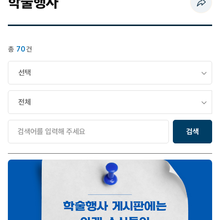
학술행사
페이지 URL 복사 하기
총
70
건
검색