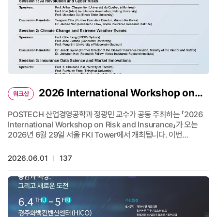
2026 International Workshop on
워크샵
Risk and Insurance 개최
POSTECH 산업경영공학과 정광민 교수가 공동 주최하는 「2026
International Workshop on Risk and Insurance」가 오는
2026년 6월 29일 서울 FKI Tower에서 개최됩니다. 이번
워크숍은 29th Insurance: Mathematics and
Economics(IME) Conference에 앞서 진행되는 행사로, 글로벌
2026.06.01
137
연구자와 보험 산업 전문가들이 함께 모여 미래 보험 산업을 둘러싼
주요 이슈를 논의합니다. 💡 주요 주제 • AI Revolution & Cyber
Risks • Climate Change & Extreme Weather Events •
Insurance Data Science & Market Innovations 이번 행사는
POSTECH, University of Illinois Urbana-
Champaign(UIUC), Simon Fraser University, 그리고