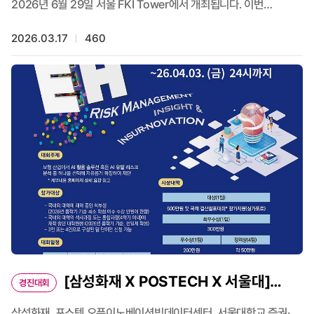
2026년 6월 29일 서울 FKI Tower에서 개최됩니다. 이번
워크숍은 29th Insurance: Mathematics and
Economics(IME) Conference에 앞서 진행되는 행사로, 글로벌
2026.03.17
460
연구자와 보험 산업 전문가들이 함께 모여 미래 보험 산업을 둘러싼
주요 이슈를 논의합니다. 💡 주요 주제 • AI Revolution & Cyber
Risks • Climate Change & Extreme Weather Events •
Insurance Data Science & Market Innovations 이번 행사는
POSTECH, University of Illinois Urbana-
Champaign(UIUC), Simon Fraser University, 그리고
보험연구원(KIRI)이 공동으로 주최합니다. 학계와 산업계 전문가
간의 협력을 확대하고, 리스크 관리와 보험 분야의 최신 연구 및 산업
동향을 공유하는 뜻깊은 자리가 될 것으로 기대됩니다. 🔗 자세한
정보 및 등록: https://iwri.postech.ac.kr/IWRI/index.do 🔗
링크드인 게시물: https://buly.kr/6MtJcSD 📌 29th
Insurance: Mathematics and Economics(IME)
Conferencehttps: //ime2026.org/
[삼성화재 X POSTECH X 서울대]
경진대회
제4회 전국 대학(원)생 리스크 관리 경진대회 개최
삼성화재, 포스텍 오픈이노베이션빅데이터센터, 서울대학교 증권·