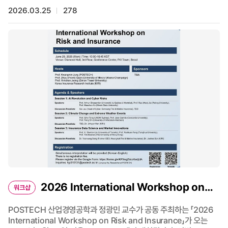
Korean.) 43. 경계를 넘는 혁신: 과학자에서 글로벌 경영자로의
2026.03.25
278
성장 여정 ○ 연사 : 윤송이 박사 (Managing Partner, Principal
Venture Partners) ○ Host : 정광민 교수 (산업경영공학과)
안철경 겸직교수 (산업경영공학과) 배영 교수
(인문사회학부/소셜데이터사이언스전공, ISDS 소장) ○ 진행 :
정우성 이사장 (한국과학창의재단) ○ 일시 : 4/23(목), 16시~18시
○ 장소 : 체인지업 그라운드 포항 로비 이벤트홀 ○ 사전등록링크 :
https://forms.gle/PTR1SAWQfWAJd5Zm7 * 사전등록을
통해 참석하신 분께는 종료 후 소정의 기념품을 드립니다. ○ 문의 :
sm.lee9@postech.ac.kr, 054-279-3869
2026 International Workshop on
워크샵
Risk and Insurance 개최
POSTECH 산업경영공학과 정광민 교수가 공동 주최하는 「2026
International Workshop on Risk and Insurance」가 오는