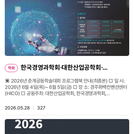
보험연구원(KIRI)이 공동으로 주최합니다. 학계와 산업계 전문가
간의 협력을 확대하고, 리스크 관리와 보험 분야의 최신 연구 및 산업
동향을 공유하는 뜻깊은 자리가 될 것으로 기대됩니다. 🔗 자세한
정보 및 등록: https://iwri.postech.ac.kr/IWRI/index.do 🔗
링크드인 게시물: https://buly.kr/6MtJcSD 📌 29th
Insurance: Mathematics and Economics(IME)
Conferencehttps: //ime2026.org/
한국경영과학회·대한산업공학회·
학회
한국시뮬레이션학회, 2026 춘계공동학술대회
▣ 2026년 춘계공동학술대회 프로그램북 안내(최종본) □ 일 시:
2026년 6월 4일(목)~ 6월 5일(금) □ 장 소: 경주화백컨벤션센터
개최
(HICO) □ 공동주최: 대한산업공학회, 한국경영과학회,
한국시뮬레이션학회 >> 대한산업공학회 바로가기 <<
2026.05.28
327