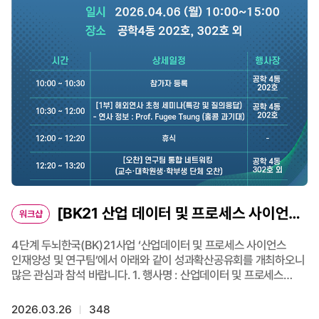
회장상 표창 / 상금 200만원 - 한국벤처캐피탈협회장상 표창 / 상금
100만원 3) 참가 특전 3. (국제대회 우승팀) - VCIC 글로벌 챔피언
- 상금 수령 (’26년 기준 $10,000, 변동 가능) 📌 모집 안내 1) 모집
기간 : 26.04.27(월) ~ 26.05.22(금) 2) 신청 요건 : 전공 무관
대학(원) 재학 또는 휴학생 / 동일대학 팀 단위 (5~6명) 선발 3)
대회 개요 : - 투자전략 수립 및 투자 심사 보고서 작성 - 본 대회
우승팀 대상 글로벌 벤처투자 경진대회(VCIC) 참가 기회 제공 4)
제출 서류 : 경진대회 참가신청서 제출 (*소정 양식 사용) 5) 관련
문의: 한국벤처캐피탈협회 교육연수팀 - 연락처 : 02-3017-7091 /
7085 - 이메일 : sionyoo@kvca.or.kr - 접수 방법 :
한국벤처캐피탈협회 연수원 홈페이지 참조 📌 자세히 보러가기 :
https://edu.kvca.or.kr/
[BK21 산업 데이터 및 프로세스 사이언스
워크샵
인재양성 및 연구팀] 성과확산공유회 개최
4단계 두뇌한국(BK)21사업 ‘산업데이터 및 프로세스 사이언스
인재양성 및 연구팀’에서 아래와 같이 성과확산공유회를 개최하오니
많은 관심과 참석 바랍니다. 1. 행사명 : 산업데이터 및 프로세스
사이언스 인재양성 및 연구팀 성과확산공유회 2. 일시 : 2026년
4월 6일 (월) 10:00 ~ 15:00 3. 주요 일정 - 해외연사 초청 세미나
2026.03.26
348