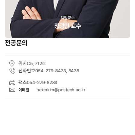
책임교수
정광민 교수
전공문의
위치
C5, 712호
전화번호
054-279-8433, 8435
팩스
054-279-8289
helenkim@postech.ac.kr
이메일