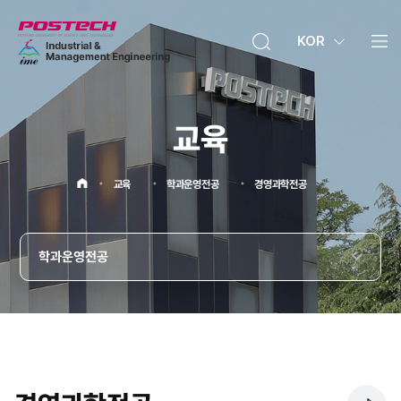
KOR
메뉴보기
교육
교육
학과운영전공
경영과학전공
홈으로
학과운영전공